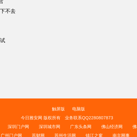
官
下不去
试
触屏版
电脑版
今日雅安网 版权所有
业务联系QQ2280807873
深圳门户网
深圳城市网
广东头条网
佛山经济网
佛
广州门户网
苏财网
苏州生活网
镇江之窗
南京网事