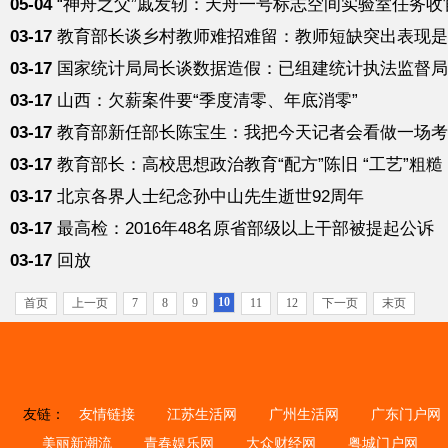
05-04
“神舟之父”戚发轫：天舟一号标志空间实验室任务收
03-17
教育部长谈乡村教师难招难留：教师短缺突出表现是
03-17
国家统计局局长谈数据造假：已组建统计执法监督局
03-17
山西：欠薪案件要“季度清零、年底消零”
03-17
教育部新任部长陈宝生：我把今天记者会看做一场考
03-17
教育部长：高校思想政治教育“配方”陈旧 “工艺”粗糙
03-17
北京各界人士纪念孙中山先生逝世92周年
03-17
最高检：2016年48名原省部级以上干部被提起公诉
03-17
回放
10
首页
上一页
7
8
9
11
12
下一页
末页
友链：
友情链接
江苏生活网
广州生活网
广东门户网
美丽新潮流
青春娱乐网
大众财经网
粤城门户网