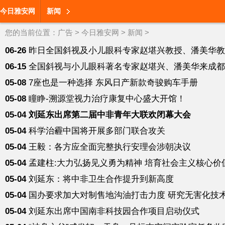
今日雅安网
新闻
您的当前位置：
广告
>
今日雅安网
>
新闻
>
06-26
昨日全国斜视及小儿眼科专家赵堪兴教授、潘美华教
06-15
全国斜视与小儿眼科著名专家赵堪兴、潘美华来成都
05-08
7座也是一种选择 东风日产新款奇骏购车手册
05-08
瞳睁-溯源堂视力治疗康复中心盛大开馆！
05-04
刘延东出席第二届中非青年大联欢闭幕大会
05-04
科学治霾中国将开展多部门联合攻关
05-04
王毅：各方应全面完整执行安理会涉朝决议
05-04
孟建柱:大力弘扬见义勇为精神 培育社会主义核心价
05-04
刘延东：将中非卫生合作提升到新高度
05-04
国办要求加大对制售地沟油打击力度 研究无害化技
05-04
刘延东出席中国南非科技园合作项目启动仪式