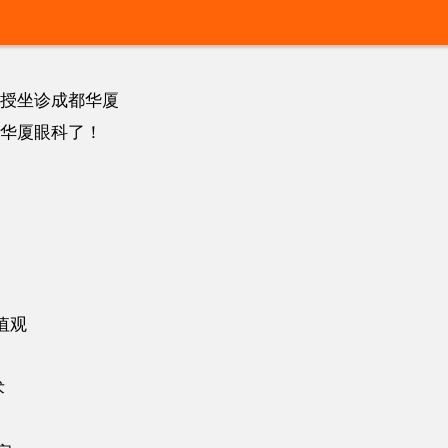
授坐诊成都华厦
华厦眼科了！
值观
术