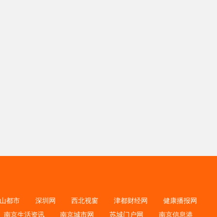
山都市
深圳网
西北视窗
津都财经网
健康播报网
南京生活资讯
南京城市网
苏城门户网
南京信息港