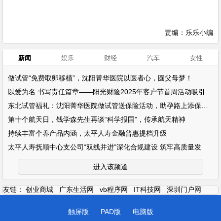
责编：乐乐小编
新闻
娱乐
财经
汽车
女性
做试管“免费取卵移植”，沈阳菁华医院以医者心，圆父母梦！
以爱为名 书写责任篇章——阳光财险2025年客户节首周活动吸引超万名客户参
东北试管福礼：沈阳菁华医院做试管送保险活动，助孕路上添保障！
第十个航天日，钱学森先生再谈“科学报国”，传承航天精神
持续丰富个养产品内涵，太平人寿金融普惠提档升级
太平人寿抚顺中心支公司“双线并进”深化合规建设 筑牢高质量发
进入该频道
友链：
创业商城
广东生活网
vb程序网
IT科技网
深圳门户网
触屏版
PAD版
电脑版