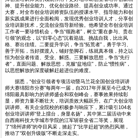
神、提升创业能力、优化创业路径、提高创业成功率。通过
大赛，对全市创业培训师资队伍的授课水平、指导能力和创
新实践成果进行全面检阅，发现优秀创业培训人才，分享创
业培训新技术，交流创业指导新经验。他希望全市创业培训
工作者一要珍惜机会，争当“领跑者”，树立“重在参与、贵在
引领”的观念，以“归零心态”沉着迎战、挑战自我，比出风
格、赛出佳绩。二要提升学识，争当“拓荒者”，勇于学习、
善于开拓，当好摆渡人，铺好垫脚石，练就真本领，持之以
恒为创业者传道、受业、解惑。三要解放思想，争当“先行
者”，直面问题、解放思想，克服“盆地症”，防止“惯性病”，
以思想解放的深度破解赶超进位的难度。
据悉，“创业引领者专项活动暨马兰花全国创业培训讲
师大赛绵阳市分赛”每两年一届，自2017年开展至今已成为
绵阳最具影响力的讲师盛会和双创峰会，赛事效果持续彰
显，师资力量不断壮大，培训质效大幅跃升。在广大创业培
训讲师、有关企业院校的积极参与响应下，累计吸引104名
创业培训讲师“登上擂台，身显名扬”，其中第二届活动中来
自西南科技大学城市学院的江军斩获全省二等奖，展现
了“绵州讲师”的夺目风采，掀起了“比学赶超”的热烈风潮，
推动了“双创升级版”不断走深走实。