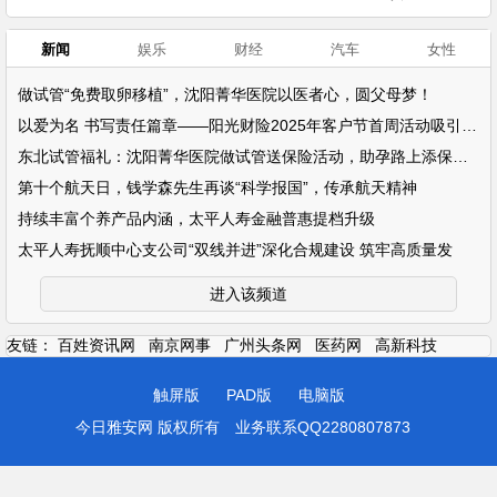
新闻
娱乐
财经
汽车
女性
做试管“免费取卵移植”，沈阳菁华医院以医者心，圆父母梦！
以爱为名 书写责任篇章——阳光财险2025年客户节首周活动吸引超万名客户参
东北试管福礼：沈阳菁华医院做试管送保险活动，助孕路上添保障！
第十个航天日，钱学森先生再谈“科学报国”，传承航天精神
持续丰富个养产品内涵，太平人寿金融普惠提档升级
太平人寿抚顺中心支公司“双线并进”深化合规建设 筑牢高质量发
进入该频道
友链：
百姓资讯网
南京网事
广州头条网
医药网
高新科技
触屏版
PAD版
电脑版
今日雅安网 版权所有
业务联系QQ2280807873