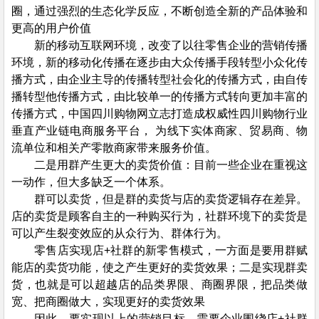
圈，通过强烈的生态化学反应，不断创造全新的产品体验和
更高的用户价值
新的移动互联网环境，改变了以往零售企业的营销传播
环境，新的移动化传播在逐步由大众传播手段转型小众化传
播方式，由企业主导的传播转型社会化的传播方式，由自传
播转型他传播方式，由比较单一的传播方式转向更加丰富的
传播方式，中国四川购物网立志打造成权威性四川购物行业
垂直产业链电商服务平台， 为线下实体商家、贸易商、物
流单位和相关产零散商家带来服务价值。
二是用群产生更大的卖货价值：目前一些企业在重视这
一动作，但大多缺乏一个体系。
群可以卖货，但是群的卖货与店的卖货逻辑存在差异。
店的卖货是顾客自主的一种购买行为，社群环境下的卖货是
可以产生裂变效应的从众行为、群体行为。
零售店实现店+社群的新零售模式，一方面是要用群赋
能店的卖货功能，使之产生更好的卖货效果；二是实现群卖
货，也就是可以超越店的品类界限、商圈界限，把品类做
宽、把商圈做大，实现更好的卖货效果
因此，要实现以上的营销目标，需要企业围绕店+社群