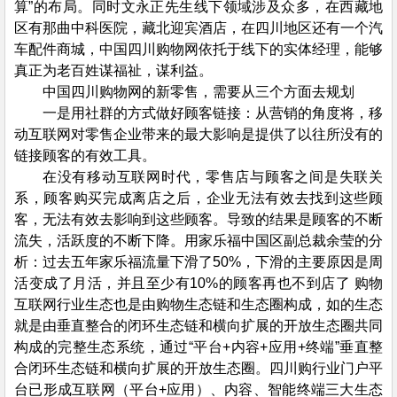
算”的布局。同时文永正先生线下领域涉及众多，在西藏地
区有那曲中科医院，藏北迎宾酒店，在四川地区还有一个汽
车配件商城，中国四川购物网依托于线下的实体经理，能够
真正为老百姓谋福祉，谋利益。
中国四川购物网的新零售，需要从三个方面去规划
一是用社群的方式做好顾客链接：从营销的角度将，移
动互联网对零售企业带来的最大影响是提供了以往所没有的
链接顾客的有效工具。
在没有移动互联网时代，零售店与顾客之间是失联关
系，顾客购买完成离店之后，企业无法有效去找到这些顾
客，无法有效去影响到这些顾客。导致的结果是顾客的不断
流失，活跃度的不断下降。用家乐福中国区副总裁余莹的分
析：过去五年家乐福流量下滑了50%，下滑的主要原因是周
活变成了月活，并且至少有10%的顾客再也不到店了 购物
互联网行业生态也是由购物生态链和生态圈构成，如的生态
就是由垂直整合的闭环生态链和横向扩展的开放生态圈共同
构成的完整生态系统，通过“平台+内容+应用+终端”垂直整
合闭环生态链和横向扩展的开放生态圈。四川购行业门户平
台已形成互联网（平台+应用）、内容、智能终端三大生态