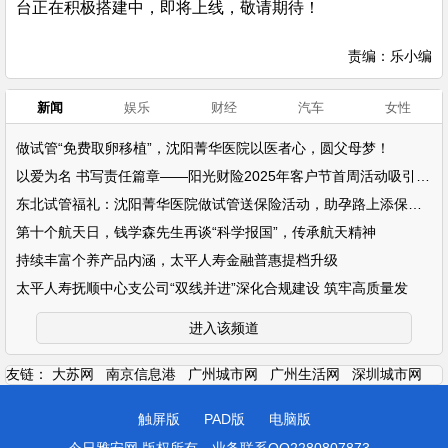
台正在积极搭建中，即将上线，敬请期待！
责编：乐小编
新闻
娱乐
财经
汽车
女性
做试管“免费取卵移植”，沈阳菁华医院以医者心，圆父母梦！
以爱为名 书写责任篇章——阳光财险2025年客户节首周活动吸引超万名客户参
东北试管福礼：沈阳菁华医院做试管送保险活动，助孕路上添保障！
第十个航天日，钱学森先生再谈“科学报国”，传承航天精神
持续丰富个养产品内涵，太平人寿金融普惠提档升级
太平人寿抚顺中心支公司“双线并进”深化合规建设 筑牢高质量发
进入该频道
友链：
大苏网
南京信息港
广州城市网
广州生活网
深圳城市网
触屏版
PAD版
电脑版