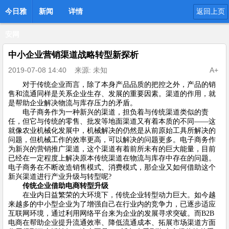
今日雅
新闻
详情
返回上页
安网
中小企业营销渠道战略转型新探析
2019-07-08 14:40
来源: 未知
A+
对于传统企业而言，除了本身产品品质的把控之外，产品的销
售和流通同样是关系企业生存、发展的重要因素。渠道的作用，就
是帮助企业解决物流与库存压力的矛盾。
电子商务作为一种新兴的渠道，担负着与传统渠道类似的责
任，但它与传统的零售、批发等地面渠道又有着本质的不同——这
就像农业机械化发展中，机械解决的仍然是从前原始工具所解决的
问题，但机械工作的效率更高，可以解决的问题更多。电子商务作
为新兴的营销推广渠道，这个渠道有着前所未有的巨大能量，目前
已经在一定程度上解决原本传统渠道在物流与库存中存在的问题。
电子商务在不断改造销售模式、消费模式，那企业又如何借助这个
新兴渠道进行产业升级与转型呢?
传统企业借助电商转型升级
在业内日益繁荣的大环境下，传统企业转型动力巨大。如今越
来越多的中小型企业为了增强自己在行业内的竞争力，已逐步适应
互联网环境，通过利用网络平台来为企业的发展寻求突破。而B2B
电商在帮助企业提升流通效率、降低流通成本、拓展市场渠道方面