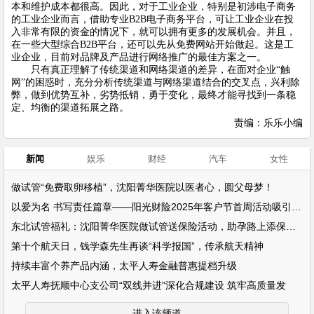
本和维护成本都很高。因此，对于工业企业，特别是初涉电子商务
的工业企业而言，借助专业B2B电子商务平台，可让工业企业在投
入非常有限的资金的情况下，就可以拥有更多的发展机会。并且，
在一些大型综合B2B平台，还可以先从
免费网站
开始做起。这是工
业企业，目前对品牌及产品进行网络推广的最佳方案之一。
只有真正理解了传统渠道和网络渠道的差异，在面对企业“触
网”的困惑时，充分分析传统渠道与网络渠道结合的交叉点，兴利除
弊，做到优势互补，劣势抵销，勇于变化，最终才能寻找到一条稳
定、均衡的渠道拓展之路。
责编：乐乐小编
新闻
娱乐
财经
汽车
女性
做试管“免费取卵移植”，沈阳菁华医院以医者心，圆父母梦！
以爱为名 书写责任篇章——阳光财险2025年客户节首周活动吸引超万名客户参
东北试管福礼：沈阳菁华医院做试管送保险活动，助孕路上添保障！
第十个航天日，钱学森先生再谈“科学报国”，传承航天精神
持续丰富个养产品内涵，太平人寿金融普惠提档升级
太平人寿抚顺中心支公司“双线并进”深化合规建设 筑牢高质量发
进入该频道