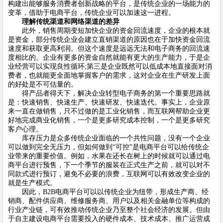
构建出能够服务消费者创新战略的平台，是传统企业的一场能力的
变革，借助于电商平台，传统企业可以加速这一进程。
理解传统渠道和网络渠道的差异
此外，销售周期变短加快企业的资金回流速度，企业的根本就
是资金，部分传统企业会建立直销渠道的原因也在于加快资金回流
速度和获取更高利润。但这个速度是远远无法和电子商务的回流速
度相比的。企业有更多的资金自然就能有更大的生产能力，于是企
业经营可以实现良性循环;第三是企业既然可以低成本地直接面对消
费者，也就能更全面地掌握客户的需求，这对企业在生产研发上面
的好处是不可估量的。
得产品者得天下，解决企业转型电子商务的第一个重要思路就
是：快速销售、快速生产、快速研发、快速迭代。事实上，企业原
来一直在做销售，只不过做的是工业化销售，而互联网帮助企业更
好地完成商业化销售，一个是更多研究成本控制，一个是更多研究
客户心理。
库存压力是众多传统企业面临的一个共性问题，没有一个企业
可以做到完全无压力，但如何做到“可控”是电商平台可以给传统企
业带来的重要价值。例如，水果在还长在树上的时候就可以通过电
商平台进行预售，下一个季节的服装在正式生产之前，就可以对不
同款式进行预订，避免不必要的浪费，互联网可以有效改变企业的
就是生产模式。
因此，B2B电商平台可以以传统企业为纽带，形成生产商、经
销商、配件供应商、维修服务商、用户以及相关金融单位等构成的
行业产业链，可有效推动传统企业乃至整个社会经济的发展。但由
于自主建设电商平台需要投入的硬件成本、技术成本、推广运营成