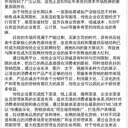
作用得到了广泛认知。这也正是B2B近年来受到资本市场热捧的重
要原因所在。
由于传统企业长期以来，一直面临着诸如产业链信息不对称、
销售成本高周期长、决策流程复杂等困境，传统企业在宏观经济下
行背景下，亟需加速转型，提升自身运营效率、缩减成本，B2B平
台所提供的
企业黄页
、云计算、SaaS等服务将受到传统企业的青
睐。
目前的市场环境属于产能过剩、买家主导的时代，原有供应链
条中卖家核心的角色亟待改变。改造商业流程和重建供应链结构已
经成为我国传统企业互联网转型，拥抱B2B的最大驱动力，而提效
与降本也成为互联网对传统企业的改革中所释放的最大红利。
通过电商平台，传统企业可以突破原有时间与空间限制，用有
限的成本，把自己的商品直接摆在消费者的眼前。同时借助良好的
营销思路，通过
企业名录
、图片、文字、视频等多种方式的展示，
让潜在的消费者对产品产生足够的信任，用服务将营销的精华体现
出来。产品在减去中间各个分销环节后，利润最大化，工业化的生
产和零售业的营销有着巨大的差异，传统企业可以因此从中获得更
多收益。
传统企业要完成线下渠道、线上渠道、微商渠道、企业全渠道
会员管理体系的全渠道布局，提供无缝的消费者服务体系;同时针对
消费者的续期和痛点挖掘，通过新媒体渠道结合最新的HTML5技术
以“传播娱乐化、营销游戏化”理念做营销推广，打造用户承继渠
道，拉动整体品类的扩张和增长。全网的场景化营销，针对不同渠
道和痛点的消费者场景化营销推广和会员管理体系，通过会员生命
周期管理，最大程度的管理会员的生命周期。对于传统企业来说，