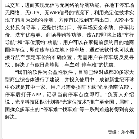
成交互，进而实现无信号无网络的导航功能。在地下停车场
无网络、无GPS、无WiFi信号的情况下，利用光定位技术实
现了精度为2米的导航，方便市民找到车与出口。APP不仅
支持反向寻车，还提供找出口、停车场安全求助、停车比
价、洗车优惠券、商场导购等功能。该APP即将上线“车行
导航”和“车位预约”功能，用户可以在家提前预约目的地商
圈停车位，即使该车位在地下停车场，通过该软件也可以直
接导航至预定车位的准确位置，无需用户在停车场反复寻
找，解决了节假日高峰期，车主对“停车难”的忧虑。
“我们的软件为公益性软件，目前已经对成都20多家大
型商业综合体进行了建设，并投入使用中，成都新世纪环球
中心就是其中一家。用户只需要提前下载‘光享指南’APP，
停车后打开APP，记录当前停车点位即可。”负责人介绍
说，光享科技团队计划将“光定位技术”推广至全国，届时，
困扰众多车主的 “停车难”“找车难”等一系列难题将得到有效
解决。
责编：乐小编