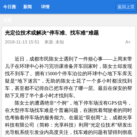
今日雅
新闻
详情
返回上页
安网
光定位技术或解决“停车难、找车难”难题
2018-11-13 15:51
来源: 未知
A+
近日，成都市民陈女士遇到了一件烦心事——上周末带
儿子在环球中心补习完功课准备开车回家时，陈女士却发现
找不到车了。拥有15000个停车泊位的环球中心地下车库无
疑是“地下迷宫”，无助的陈女士花了一个多小时都没找到
车，甚至都不记得自己把车停在了哪一层。最后在保安的帮
助下又用了半个多小时才找到车。
陈女士的遭遇绝非“个例”，地下停车场没有GPS信号，
在大型停车场找车难是个普遍问题，在困扰着驾驶者的同时
也考验着停车场的服务能力。在最近“双创周”上，成都光享
科技有限公司（简称：光享科技）利用“光定位技术”研发出
光导航系统引发业内高度关注，找车难的问题有望得到彻底