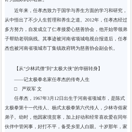
近年来，任孝杰致力于国学与养生方面的学习和研究，
从中悟出了不少人生哲理和养生之道。2012年，任孝杰经过
多方努力，自发成立了仁孝接爱心慈善协会，他开始带领弟
子帮助老弱病残。其事迹被河南省项城电视台报道后，任孝
杰也被河南省项城市丁集镇政府聘为慈善协会副会长。
【从“少林武僧”到“太极大侠”的华丽转身】
——记太极拳名家任孝杰的传奇人生
□ 严双军 文
任孝杰，1967年3月12日出生于河南省项城市，是陈式
太极拳第十一代传人、杨式太极拳第六代传人，少林寺俗家
弟子。幼时，他因家境贫寒，加上好动和经常喜欢爱在同年
伙伴中管闲事，好打不平，备受乡里人白眼。十岁那年，家