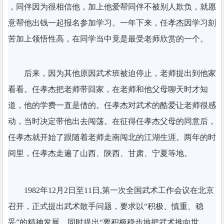
，同伴因为很相信他，加上他爱帮同伴不被别人欺负，就愿
意帮他出钱一起报名参加学习。一年下来，任孝杰因学习刻
苦加上领悟性高，在同学当中竟是最受老师欣赏的一个。
后来，因为其他原因武术班被迫停止，老师提出到他家
看看。任孝杰把老师带回家，在老师和他父母聊天时才知
道，他的学费一直是借的。任孝杰对武术的酷爱让老师很感
动，当时决定带他出去闯荡。在征得任孝杰父母的同意后，
任孝杰就开始了跟随着老师走南闯北的江湖生涯。两年的时
间里，任孝杰走遍了山西、陕西、甘肃、宁夏等地。
1982年12月2日至11日,第一次全国武术工作会议在北京
召开，正式提出武术散手问题，要求以“积极、慎重、稳
妥”的精神发展，同时提出“要积极稳步地把武术推向世