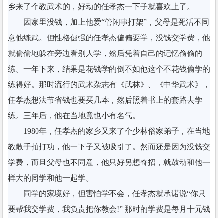
乡来了个教武术的，好动的任孝杰一下子就喜欢上了。
因家里没钱，加上他爱“管闲事打架”，父母是死活不同
意他练武。但性格倔强的任孝杰偏偏要学，没钱交学费，他
就偷偷地躲在旁边看别人学，然后凭着自己的记忆偷偷的
练。一年下来，结果是花钱学的倒不如他这个不花钱偷学的
练得好。那时流行的武术杂志有《武林》、《中华武术》，
任孝杰想法节省钱也要买几本，然后照着书上的套路去学
练。三年后，他在当地竟也小有名气。
1980年，任孝杰的家乡又来了个少林俗家弟子，在当地
教散手拍打功，他一下子又被吸引了。然而还是因为没钱交
学费，而且父母也不同意，他只好另想奇招，就鼓动和他一
样大的同学和他一起学。
同学的家境好，但害怕学不会，任孝杰就承诺说“你只
要帮我交学费，我负责把你教会!” 那时的学费是每月十元钱