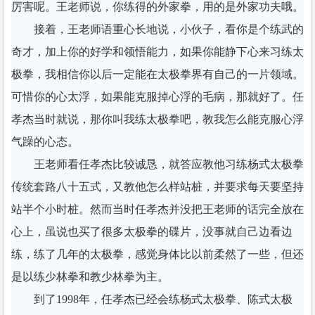
厉害呢。王老师说，你练得的外家拳，用的是外家功夫哦。
接着，王老师语重心长地说，小伙子，看你是个练武的
奇才，加上你的好学和领悟能力，如果你能静下心来习练太
极拳，我相信你以后一定能在太极拳界有自己的一片领域。
可惜你的心太浮，如果能克服掉心浮的毛病，那就好了。任
孝杰当时就说，那你叫我练太极拳吧，教我怎么能克服心浮
气躁的心态。
王老师看任孝杰比较诚恳，就答应教他习练杨式太极拳
传统套路八十五式，又教他怎么样站桩，并要求每天要坚持
站半个小时桩。然而当时任孝杰并没把王老师的话完全放在
心上，虽说也买了很多太极拳的碟片，没事就自己边看边
练，练了几年的太极拳，感觉身体比以前柔然了一些，但还
是以练少林拳和教少林拳为主。
到了1998年，任孝杰已经会练杨式太极拳、陈式太极