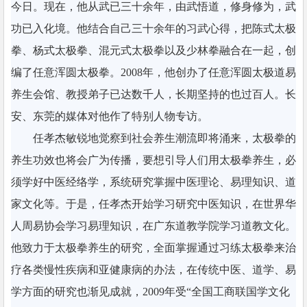
今日。现在，他从武已三十余年，由武悟道，修身修为，武
功已入化境。他结合自己三十余年的习武心得，把陈式太极
拳、杨式太极拳、混元式太极拳以及少林拳融合在一起，创
编了任意浑圆太极拳。2008年，他创办了任意浑圆太极道易
养生会馆、教授弟子已达数千人，长期坚持的也过百人。长
安、东莞的媒体对他作了特别人物专访。
任孝杰敏锐地觉察到社会养生潮流即将涌来，太极拳的
养生功效也将会广为传播，要想引导人们用太极拳养生，必
须学好中医经络学，系统研究掌握中医理论、易理知识、道
家文化等。于是，任孝杰开始学习研究中医知识，在世界华
人周易协会学习易理知识，在广东道教学院学习道教文化。
他致力于太极拳养生的研究，全面掌握通过习练太极拳来治
疗各类慢性疾病和亚健康病的办法，在传统中医、道学、易
学方面的研究也渐见成就，2009年受“全国工商联国学文化