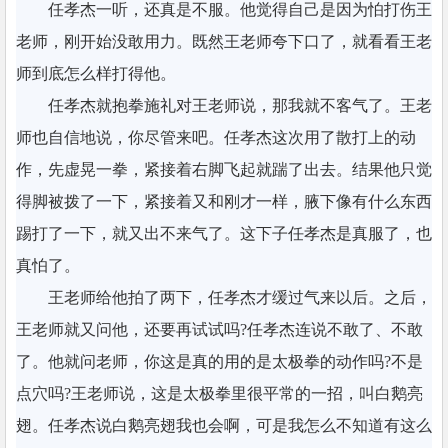
任孝杰一听，还真是不服。他觉得自己是因为怕打伤王
老师，刚开始没敢用力。既然王老师夸下口了，就看看王老
师到底怎么样打得他。
任孝杰就抱拳施礼对王老师说，那我就不客气了。王老
师也自信地说，你尽管来吧。任孝杰这次用了散打上的动
作，先虚晃一拳，紧接着右脚飞起就踹了出去。结果他只觉
得脚被拨了一下，紧接着又和刚才一样，腋下像有什么东西
踢打了一下，就又出不来气了。这下子任孝杰是真服了，也
真怕了。
王老师给他拍了两下，任孝杰才缓过气来以后。之后，
王老师就又问他，还要再试试吗?任孝杰连说不敢了、不敢
了。他就问老师，你这是真的用的是太极拳的动作吗?不是
点穴吗?王老师说，这是太极拳里很平常的一招，叫白鹅亮
翅。任孝杰说白鹅亮翅我也会啊，可是我怎么不知道有这么