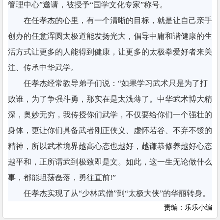
管理中心”邀请，被授予“国学文化专家”称号。
在任孝杰的心里，有一个清晰的目标，就是让自己亲手
创办的任意浑圆太极道能发扬光大，倡导中庸和谐健康的生
活方式让更多的人能得到健康，让更多的太极拳爱好者来关
注、传承中华武学。
任孝杰经常教导弟子们说：“如果学习武术只是为了打
败谁，为了争强斗勇，那实在是太浅薄了。中华武术博大精
深，奥妙无穷，我传授你们武学，不仅要给你们一个强壮的
身体，更让你们具备武者刚正侠义、虚怀若谷、不弃不馁的
精神，所以武术境界越高心态也越好，越谦恭修养越好心态
越平和，正所谓武到极致即是文。如此，这一生无论做什么
事，都能坦荡磊落，勇往直前!”
任孝杰实现了从“少林武僧”到“太极大侠”的华丽转身。
责编：乐乐小编