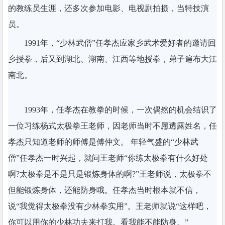
的教练员生涯，还多次参加电影、电视剧拍摄，当特技演
员。
1991年，“少林武僧”任孝杰应家乡武术爱好者的邀请回
乡授拳，后又到湖北、湖南、江西等地授拳，弟子遍布大江
南北。
1993年，任孝杰在教拳的时候，一次偶然的机会结识了
一位习练杨式太极拳王老师，因老师当时不愿透露姓名，任
孝杰只知道老师的师傅是傅仲文。 年轻气盛的“少林武
僧”任孝杰一时兴起，就问王老师“你练太极拳有什么好处
啊?太极拳是不是只是锻炼身体的啊?”王老师说，太极拳不
但能锻炼身体，还能防身哦。任孝杰当时根本就不信，
说“我觉得太极拳没有少林拳实用”。王老师就说“这样吧，
你可以用你的少林功夫来打我。看我能不能防身。”