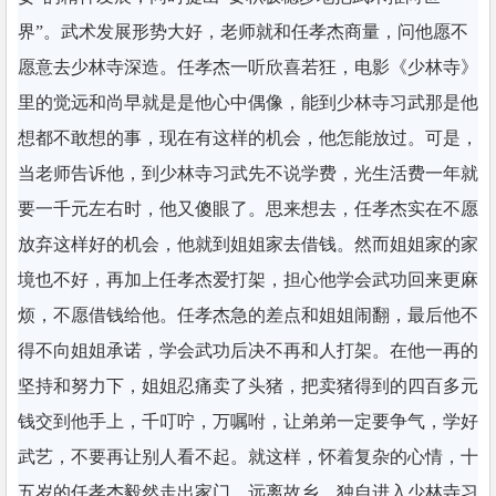
界”。武术发展形势大好，老师就和任孝杰商量，问他愿不
愿意去少林寺深造。任孝杰一听欣喜若狂，电影《少林寺》
里的觉远和尚早就是是他心中偶像，能到少林寺习武那是他
想都不敢想的事，现在有这样的机会，他怎能放过。可是，
当老师告诉他，到少林寺习武先不说学费，光生活费一年就
要一千元左右时，他又傻眼了。思来想去，任孝杰实在不愿
放弃这样好的机会，他就到姐姐家去借钱。然而姐姐家的家
境也不好，再加上任孝杰爱打架，担心他学会武功回来更麻
烦，不愿借钱给他。任孝杰急的差点和姐姐闹翻，最后他不
得不向姐姐承诺，学会武功后决不再和人打架。在他一再的
坚持和努力下，姐姐忍痛卖了头猪，把卖猪得到的四百多元
钱交到他手上，千叮咛，万嘱咐，让弟弟一定要争气，学好
武艺，不要再让别人看不起。就这样，怀着复杂的心情，十
五岁的任孝杰毅然走出家门，远离故乡，独自进入少林寺习